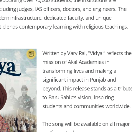
ducating over 70,000 students, the institutions are
cluding judges, IAS officers, doctors, and engineers. The
rn infrastructure, dedicated faculty, and unique
 blends contemporary learning with religious teachings.
Written by Vary Rai, “Vidya ” reflects the
mission of Akal Academies in
transforming lives and making a
significant impact in Punjab and
beyond. This release stands as a tribut
to Baru Sahib’s vision, inspiring
students and communities worldwide.
The song will be available on all major