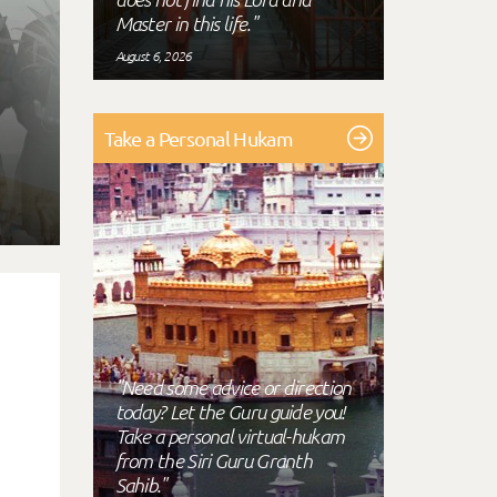
Master in this life."
August 6, 2026
Take a Personal Hukam
"Need some advice or direction
today? Let the Guru guide you!
Take a personal virtual-hukam
from the Siri Guru Granth
Sahib."