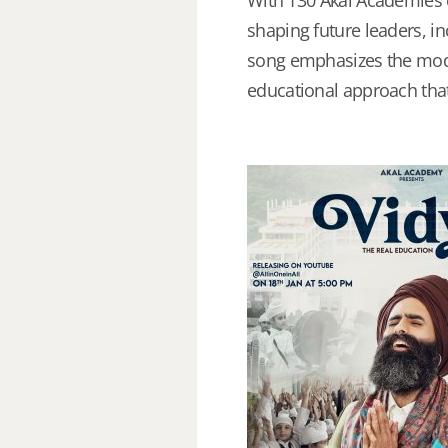
With 130 Akal Academies e
shaping future leaders, in
song emphasizes the mode
educational approach that