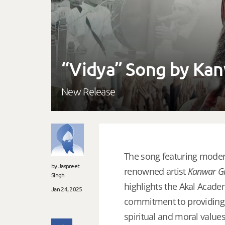
“Vidya” Song ​by Ka
New Release
The song featuring modern
by Jaspreet
renowned artist
Kanwar G
Singh
highlights the Akal Acad
Jan 24, 2025
commitment to providing h
spiritual and moral values