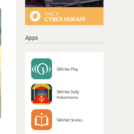
TAKE A
CYBER HUKAM
Apps
SikhNet Play
SikhNet Daily
Hukamnama
SikhNet Stories