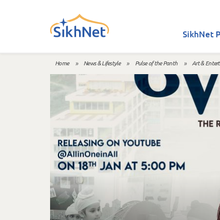
Skip to main content
SikhNet P
Home
»
News & Lifestyle
»
Pulse of the Panth
»
Art & Enter
You are here