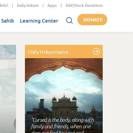
ikhs?
|
Daily Hukam
|
Apps
|
DAF/Stock Donations
DONATE
 Sahib
Learning Center
Daily Hukamnama
"Cursed is the body, along with
family and friends, when one
does not find his Lord and